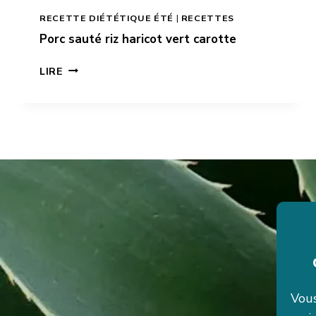
RECETTE DIÉTÉTIQUE ÉTÉ
|
RECETTES
Porc sauté riz haricot vert carotte
PORC
LIRE
SAUTÉ
RIZ
HARICOT
VERT
CAROTTE
Vous