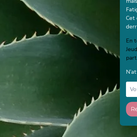
mais
Fati
Cet 
derr
En t
Jeud
part
N’at
Re