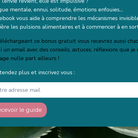
 l’envie revient, elle est impulsive ?
gue mentale, ennui, solitude, émotions enfouies…
ebook vous aide à comprendre les mécanismes invisibl
ière les pulsions alimentaires et à commencer à en sort
éléchargeant ce bonus gratuit vous recevrez aussi cha
i un email avec des conseils, astuces, réflexions que je
age nulle part ailleurs !
tendez plus et inscrivez vous :
cevoir le guide