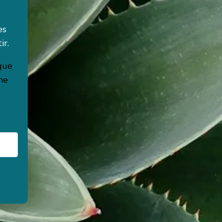
es
ir.
que
 ne